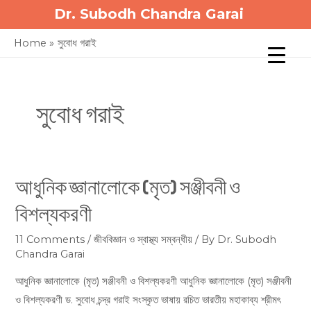
Skip
Dr. Subodh Chandra Garai
to
Home
সুবোধ গরাই
content
সুবোধ গরাই
আধুনিক জ্ঞানালোকে (মৃত) সঞ্জীবনী ও
আধুনিক
জ্ঞানালোকে
বিশল্যকরণী
(মৃত)
সঞ্জীবনী
11 Comments
/
জীববিজ্ঞান ও স্বাস্থ্য সম্বন্ধীয়
/ By
Dr. Subodh
Chandra Garai
ও
বিশল্যকরণী
আধুনিক জ্ঞানালোকে (মৃত) সঞ্জীবনী ও বিশল্যকরণী আধুনিক জ্ঞানালোকে (মৃত) সঞ্জীবনী
ও বিশল্যকরণী ড. সুবোধ চন্দ্র গরাই সংস্কৃত ভাষায় রচিত ভারতীয় মহাকাব্য শ্রীমৎ