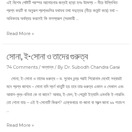
এই বিশেষ পোষ্টটি পরস্পর আলোচনার জন্যই ছাড়া হলঃ উদ্দেশ্য – নীচে উল্লিখিত
প্রশ্ন কয়টি বা অনুরূপ প্রশ্নগুলির যথাযথ তথা সদুত্তর (নীচে কমেন্ট করে) যথা –
অধিকতর অর্থব্যয় করলেই কি ফলস্বরূপ (সরকারী …
Read More »
সোনা, ই-সোনা ও তাদের গুরুত্ব
সোনা,
ই-
74 Comments
/
অন্যান্য
/ By
Dr. Subodh Chandra Garai
সোনা
ও
সোনা, ই-সোনা ও তাদের গুরুত্ব – ড. সুবোধ চন্দ্র গরাই শিরোনাম দেখেই সব্বারই
তাদের
মনে প্রশ্ন জাগবে – সোনা যদি স্বর্ণ ধাতুটি হয় তবে তার গুরুত্ব একাল ও সেকাল এবং
গুরুত্ব
আবাল-বৃদ্ধ-বনিতা কে না জানে? আবার, ই-মেল, ই-পেমেন্ট ইত্যাদি এমনকি ই-লারনিং
তো শোনা যায় – এই ই-সোনাটি কিরূপ? এক্কেবারে না-জানা বা স্বল্প জানা ৯৯ শতাংশ
…
Read More »