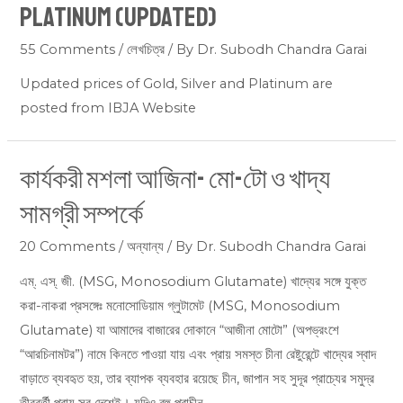
Platinum (updated)
55 Comments
/
লেখচিত্র
/ By
Dr. Subodh Chandra Garai
Updated prices of Gold, Silver and Platinum are
posted from IBJA Website
কার্যকরী মশলা আজিনা- মো-টো ও খাদ্য
কার্যকরী
মশলা
সামগ্রী সম্পর্কে
আজিনা-
মো-
20 Comments
/
অন্যান্য
/ By
Dr. Subodh Chandra Garai
টো
এম্. এস্. জী. (MSG, Monosodium Glutamate) খাদ্যের সঙ্গে যুক্ত
ও
করা-নাকরা প্রসঙ্গেঃ মনোসোডিয়াম গ্লুটামেট (MSG, Monosodium
খাদ্য
Glutamate) যা আমাদের বাজারের দোকানে “আজীনা মোটো” (অপভ্রংশে
সামগ্রী
“আরচিনামটর”) নামে কিনতে পাওয়া যায় এবং প্রায় সমস্ত চীনা রেষ্টুরেন্টে খাদ্যের স্বাদ
সম্পর্কে
বাড়াতে ব্যবহৃত হয়, তার ব্যাপক ব্যবহার রয়েছে চীন, জাপান সহ সুদূর প্রাচ্যের সমুদ্র
তীরবর্তী প্রায় সব দেশেই। যদিও বহু প্রাচীন …