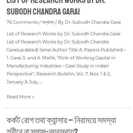
List of Research Works by Dr.
of
Subodh Chandra Garai
Research
Works
76 Comments
/
অন্যান্য
/ By
Dr. Subodh Chandra Garai
by
List of Research Works by Dr. Subodh Chandra Garai
Dr.
List of Research Works by Dr. Subodh Chandra
Subodh
Garai(updated) Serial Author Title A. Papers Published –
Chandra
1. Garai, S. and A. Mallik, “Role of Working Capital in
Garai
Manufacturing Industries – Case Study in Indian
Perspective”, Research Bulletin, Vol. 7, Nos. 1 & 2,
January & July, …
Read More »
কর্কট রোগ তথা ক্যান্সার – নিরাময়ে সমস্যা
কর্কট
রোগ
শরীরে না সমাজ-ব্যবস্থায়?