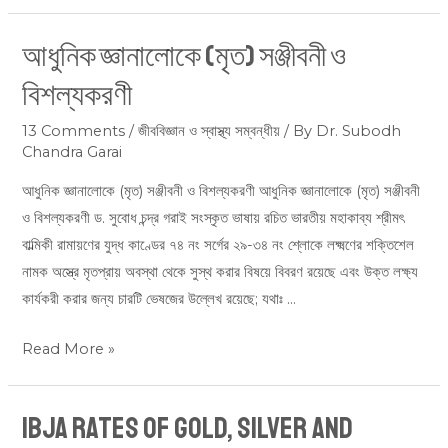
আধুনিক জ্ঞানালোকে (মৃত) সঞ্জীবনী ও
আধুনিক
জ্ঞানালোকে
বিশল্যকরণী
(মৃত)
সঞ্জীবনী
13 Comments
/
জীববিজ্ঞান ও স্বাস্থ্য সম্বন্ধীয়
/ By
Dr. Subodh
Chandra Garai
ও
বিশল্যকরণী
আধুনিক জ্ঞানালোকে (মৃত) সঞ্জীবনী ও বিশল্যকরণী আধুনিক জ্ঞানালোকে (মৃত) সঞ্জীবনী
ও বিশল্যকরণী ড. সুবোধ চন্দ্র গরাই সংস্কৃত ভাষায় রচিত ভারতীয় মহাকাব্য শ্রীমৎ
বাল্মিকী রামায়ণের যুদ্ধ কাণ্ডের ৭৪ নং সর্গের ২৯-৩৪ নং শ্লোকে লক্ষ্মণের শক্তিশেল
নামক অস্ত্রে মৃতপ্রায় অবস্থা থেকে সুস্থ করার বিষয়ে বিবরণ রয়েছে এবং উক্ত লক্ষ্য
কার্যকরী করার জন্য চারটি ভেষজের উল্লেখ রয়েছে; যথাঃ …
Read More »
IBJA Rates of Gold, Silver and