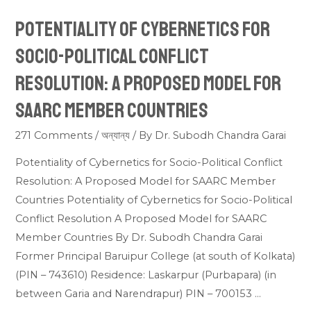
Potentiality of Cybernetics for
Potentiality
of
Socio-Political Conflict
Cybernetics
Resolution: A Proposed Model for
for
Socio-
SAARC Member Countries
Political
271 Comments
/
অন্যান্য
/ By
Dr. Subodh Chandra Garai
Conflict
Resolution:
Potentiality of Cybernetics for Socio-Political Conflict
A
Resolution: A Proposed Model for SAARC Member
Proposed
Countries Potentiality of Cybernetics for Socio-Political
Model
Conflict Resolution A Proposed Model for SAARC
for
Member Countries By Dr. Subodh Chandra Garai
SAARC
Former Principal Baruipur College (at south of Kolkata)
Member
(PIN – 743610) Residence: Laskarpur (Purbapara) (in
Countries
between Garia and Narendrapur) PIN – 700153 …