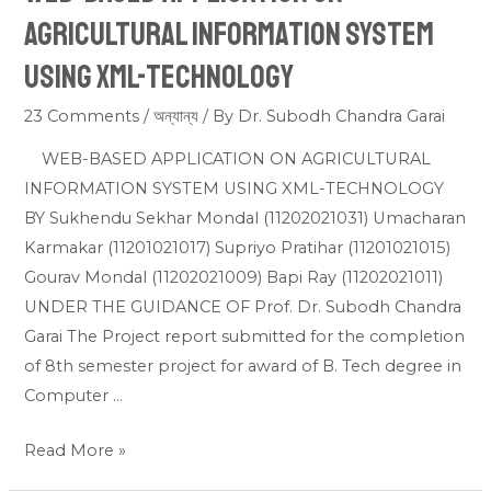
BASED
AGRICULTURAL INFORMATION SYSTEM
APPLICATION
USING XML-TECHNOLOGY
ON
AGRICULTURAL
23 Comments
/
অন্যান্য
/ By
Dr. Subodh Chandra Garai
INFORMATION
WEB-BASED APPLICATION ON AGRICULTURAL
SYSTEM
INFORMATION SYSTEM USING XML-TECHNOLOGY
USING
BY Sukhendu Sekhar Mondal (11202021031) Umacharan
XML-
Karmakar (11201021017) Supriyo Pratihar (11201021015)
TECHNOLOGY
Gourav Mondal (11202021009) Bapi Ray (11202021011)
UNDER THE GUIDANCE OF Prof. Dr. Subodh Chandra
Garai The Project report submitted for the completion
of 8th semester project for award of B. Tech degree in
Computer …
Read More »