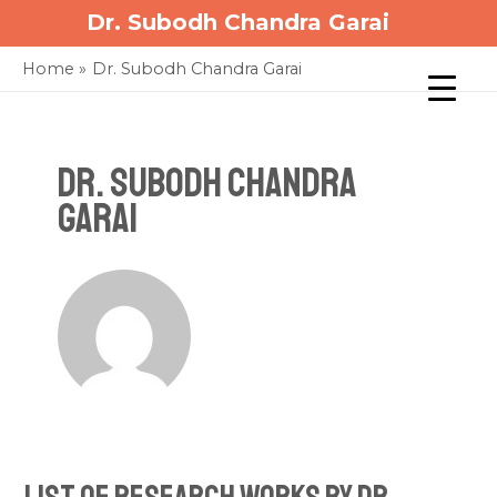
Skip
Posts
Dr. Subodh Chandra Garai
to
pagination
Home
Dr. Subodh Chandra Garai
content
Dr. Subodh Chandra
Garai
List