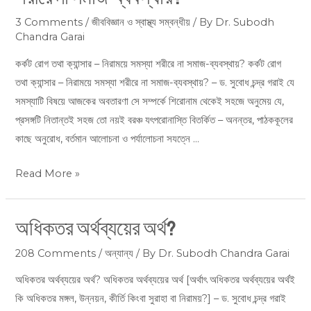
তথা
ক্যান্সার
3 Comments
/
জীববিজ্ঞান ও স্বাস্থ্য সম্বন্ধীয়
/ By
Dr. Subodh
Chandra Garai
–
নিরাময়ে
কর্কট রোগ তথা ক্যান্সার – নিরাময়ে সমস্যা শরীরে না সমাজ-ব্যবস্থায়? কর্কট রোগ
সমস্যা
তথা ক্যান্সার – নিরাময়ে সমস্যা শরীরে না সমাজ-ব্যবস্থায়? – ড. সুবোধ চন্দ্র গরাই যে
শরীরে
সমস্যাটি বিষয়ে আজকের অবতারণা সে সম্পর্কে শিরোনাম থেকেই সহজে অনুমেয় যে,
না
প্রসঙ্গটি নিতান্তই সহজ তো নয়ই বরঞ্চ যৎপরোনাস্তি বিতর্কিত – অনন্তর, পাঠককূলের
সমাজ-
কাছে অনুরোধ, বর্তমান আলোচনা ও পর্যালোচনা সযত্নে …
ব্যবস্থায়?
Read More »
অধিকতর অর্থব্যয়ের অর্থ?
অধিকতর
অর্থব্যয়ের
208 Comments
/
অন্যান্য
/ By
Dr. Subodh Chandra Garai
অর্থ?
অধিকতর অর্থব্যয়ের অর্থ? অধিকতর অর্থব্যয়ের অর্থ [অর্থাৎ অধিকতর অর্থব্যয়ের অর্থই
কি অধিকতর মঙ্গল, উন্নয়ন, কীর্তি কিংবা সুরাহা বা নিরাময়?] – ড. সুবোধ চন্দ্র গরাই